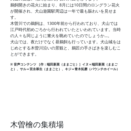
鵜飼開きの花火に始まり、8月には10日間のロングラン花火
が開催され、犬山遊園駅周辺は一年で最も賑わいを見せま
す。
木曽川での鵜飼は、1300年前から行われており、犬山では
江戸時代初めごろから行われていたといわれています。当時
の人々も同じように篝火を眺めていたのでしょうか…。
犬山では、夜だけでなく昼鵜飼も行っています。犬山城をは
じめとする木曽川沿いの景観と、鵜匠の手さばきを楽しむこ
とができます。
※ 音声コンテンツ ［作：端田新菜（ままごと）］イヌ＝端田新菜（ままご
と）、サル＝宮永琢生（ままごと）、キジ＝青木拓磨（パウンチホイール）
木曽檜の集積場