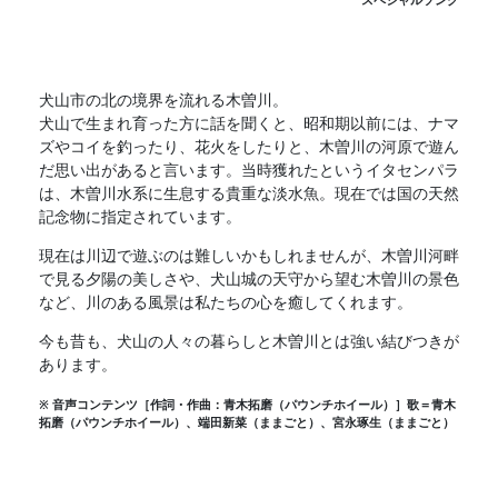
スペシャルソング
犬山市の北の境界を流れる木曽川。
犬山で生まれ育った方に話を聞くと、昭和期以前には、ナマ
ズやコイを釣ったり、花火をしたりと、木曽川の河原で遊ん
だ思い出があると言います。当時獲れたというイタセンパラ
は、木曽川水系に生息する貴重な淡水魚。現在では国の天然
記念物に指定されています。
現在は川辺で遊ぶのは難しいかもしれませんが、木曽川河畔
で見る夕陽の美しさや、犬山城の天守から望む木曽川の景色
など、川のある風景は私たちの心を癒してくれます。
今も昔も、犬山の人々の暮らしと木曽川とは強い結びつきが
あります。
※ 音声コンテンツ［作詞・作曲：青木拓磨（パウンチホイール）］歌＝青木
拓磨（パウンチホイール）、端田新菜（ままごと）、宮永琢生（ままごと）