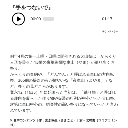
『手をつないで』
00:00
01:17
サウンドドラマ
例年4月の第一土曜・日曜に開催される犬山祭は、からくり
人形を乗せた13輌の豪華絢爛な車山（やま）が練り歩くお
祭り。
からくりの奉納や、「どんでん」と呼ばれる車山の方向転
換、365個の提灯の火が鮮やかな「夜車山（よやま）」な
ど、多くの見どころがあります。
寛永12（1635）年に始まった当初は、「練り物」と呼ばれ
る趣向を凝らした作り物や仮装の行列が中心だった犬山祭。
次第に車山中心の、娯楽性の高い祭りになっていったと言わ
れています。
※ 音声コンテンツ［作：宮永琢生（ままごと）］女＝北村恵（ワワフラミン
ゴ）