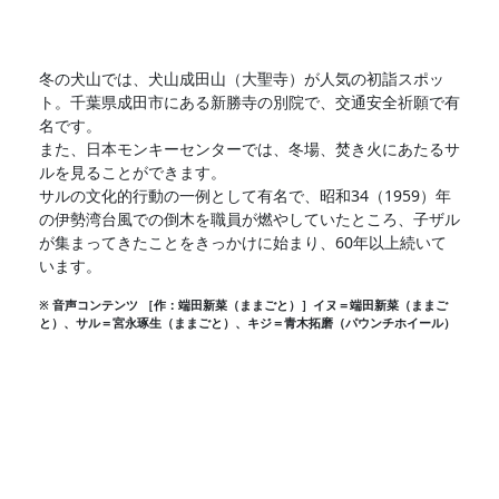
冬の犬山では、犬山成田山（大聖寺）が人気の初詣スポッ
ト。千葉県成田市にある新勝寺の別院で、交通安全祈願で有
名です。
また、日本モンキーセンターでは、冬場、焚き火にあたるサ
ルを見ることができます。
サルの文化的行動の一例として有名で、昭和34（1959）年
の伊勢湾台風での倒木を職員が燃やしていたところ、子ザル
が集まってきたことをきっかけに始まり、60年以上続いて
います。
※ 音声コンテンツ ［作：端田新菜（ままごと）］イヌ＝端田新菜（ままご
と）、サル＝宮永琢生（ままごと）、キジ＝青木拓磨（パウンチホイール）