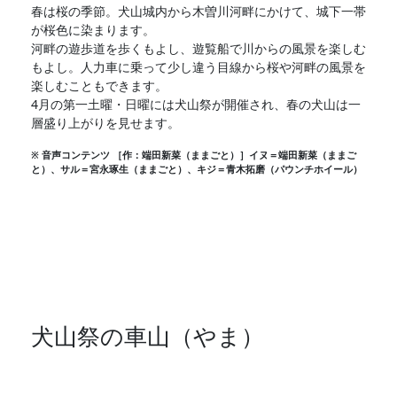
春は桜の季節。犬山城内から木曽川河畔にかけて、城下一帯
が桜色に染まります。
河畔の遊歩道を歩くもよし、遊覧船で川からの風景を楽しむ
もよし。人力車に乗って少し違う目線から桜や河畔の風景を
楽しむこともできます。
4月の第一土曜・日曜には犬山祭が開催され、春の犬山は一
層盛り上がりを見せます。
※ 音声コンテンツ ［作：端田新菜（ままごと）］イヌ＝端田新菜（ままご
と）、サル＝宮永琢生（ままごと）、キジ＝青木拓磨（パウンチホイール）
犬山祭の車山（やま）