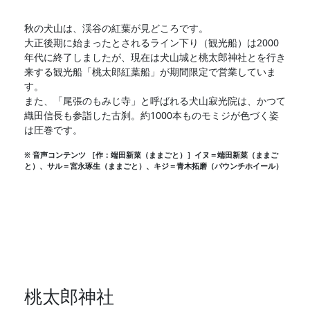
秋の犬山は、渓谷の紅葉が見どころです。
大正後期に始まったとされるライン下り（観光船）は2000
年代に終了しましたが、現在は犬山城と桃太郎神社とを行き
来する観光船「桃太郎紅葉船」が期間限定で営業していま
す。
また、「尾張のもみじ寺」と呼ばれる犬山寂光院は、かつて
織田信長も参詣した古刹。約1000本ものモミジが色づく姿
は圧巻です。
※ 音声コンテンツ ［作：端田新菜（ままごと）］イヌ＝端田新菜（ままご
と）、サル＝宮永琢生（ままごと）、キジ＝青木拓磨（パウンチホイール）
桃太郎神社