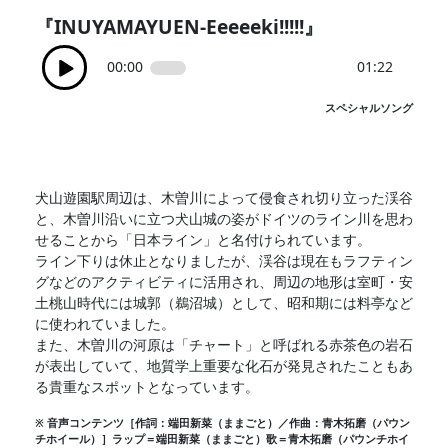
『INUYAMAYUEN-Eeeeeki!!!!!』
00:00
01:22
スペシャルソング
犬山遊園駅周辺は、木曽川によって侵食され切り立った渓谷
と、木曽川沿いに立つ犬山城の姿がドイツのライン川を思わ
せることから「日本ライン」と名付けられています。
ライン下りは休止となりましたが、渓谷は現在もラフティン
グなどのアクティビティに活用され、周辺の地形は室町・安
土桃山時代には城郭（鵜沼城）として、昭和期には料亭など
に使われていました。
また、木曽川の河原は「チャート」と呼ばれる赤茶色の岩石
が表出していて、地質学上重要な化石が発見されたこともあ
る貴重なスポットとなっています。
※ 音声コンテンツ［作詞：端田新菜（ままごと）／作曲：青木拓磨（パウン
チホイール）］ラップ＝端田新菜（ままごと）歌＝青木拓磨（パウンチホイ