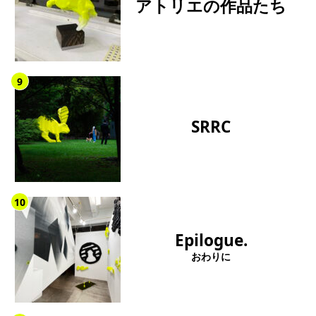
アトリエの作品たち
9
SRRC
10
Epilogue.
おわりに